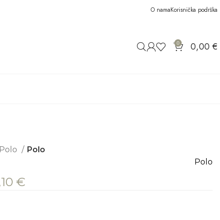
O nama
Korisnička podrška
0
0,00
€
Polo
Polo
Polo
,10
€