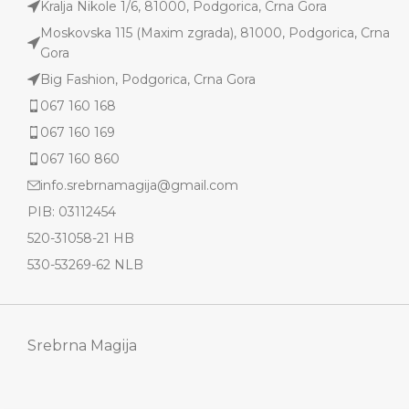
Kralja Nikole 1/6, 81000, Podgorica, Crna Gora
Moskovska 115 (Maxim zgrada), 81000, Podgorica, Crna
Gora
Big Fashion, Podgorica, Crna Gora
067 160 168
067 160 169
067 160 860
info.srebrnamagija@gmail.com
PIB: 03112454
520-31058-21 HB
530-53269-62 NLB
Srebrna Magija