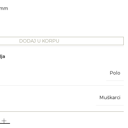
4 mm
DODAJ U KORPU
lja
Polo
Muškarci