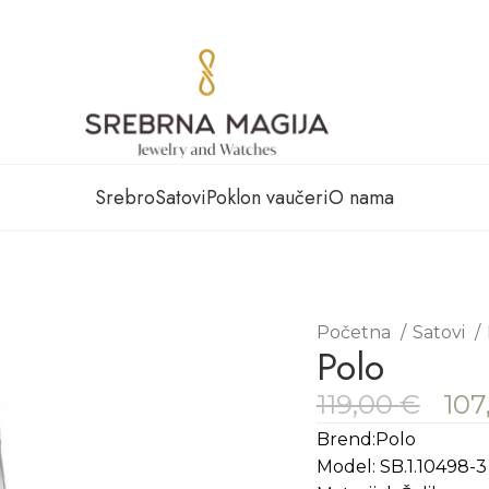
Srebro
Satovi
Poklon vaučeri
O nama
Početna
Satovi
Polo
119,00
€
107
Brend:Polo
Model: SB.1.10498-3