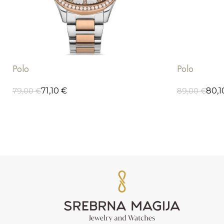
Polo
Polo
71,10
€
80,
79,00
€
89,00
€
ODABERI OPCIJE
DODAJ U K