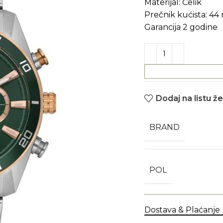
Materijal: Čelik
Prečnik kućista: 4
Garancija 2 godine
Dodaj na listu že
BRAND
POL
Dostava & Plaćanje