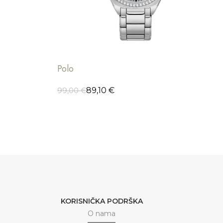
Polo
89,10
€
99,00
€
DODAJ U KORPU
KORISNIČKA PODRŠKA
O nama