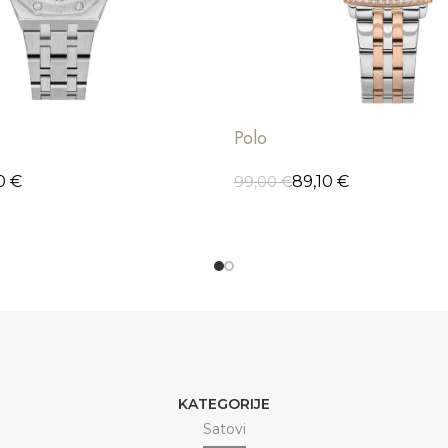
Polo
10
€
89,10
€
99,00
€
ORPU
ODABERI OPCIJE
KATEGORIJE
Satovi