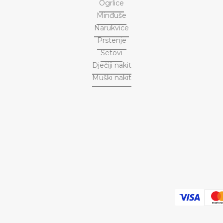
Ogrlice
Minđuše
Narukvice
Prstenje
Setovi
Dječiji nakit
Muški nakit