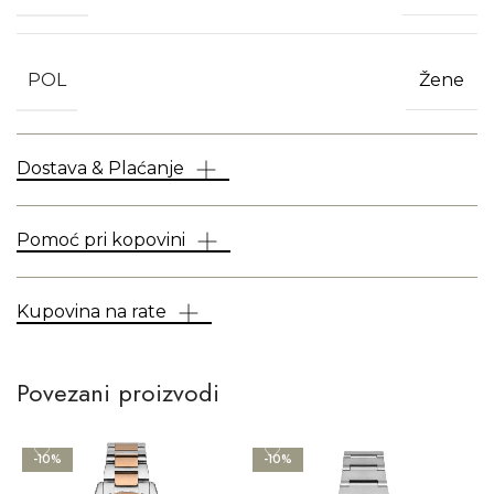
POL
Žene
Dostava & Plaćanje
Pomoć pri kopovini
Kupovina na rate
Povezani proizvodi
-10%
-10%