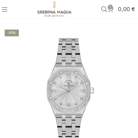
0
0,00
€
-10%