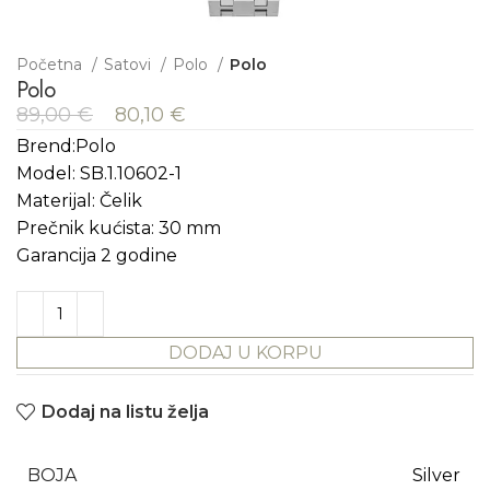
Početna
Satovi
Polo
Polo
Polo
89,00
€
80,10
€
Brend:Polo
Model: SB.1.10602-1
Materijal: Čelik
Prečnik kućista: 30 mm
Garancija 2 godine
DODAJ U KORPU
Dodaj na listu želja
BOJA
Silver