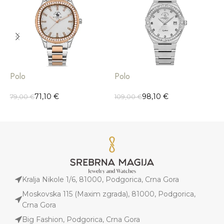
Polo
Polo
P
71,10
€
98,10
€
79,00
€
109,00
€
9
Kralja Nikole 1/6, 81000, Podgorica, Crna Gora
Moskovska 115 (Maxim zgrada), 81000, Podgorica,
Crna Gora
Big Fashion, Podgorica, Crna Gora