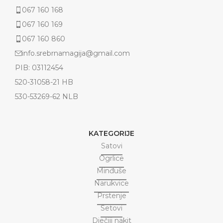
067 160 168
067 160 169
067 160 860
info.srebrnamagija@gmail.com
PIB: 03112454
520-31058-21 HB
530-53269-62 NLB
KATEGORIJE
Satovi
Ogrlice
Minđuše
Narukvice
Prstenje
Setovi
Dječiji nakit