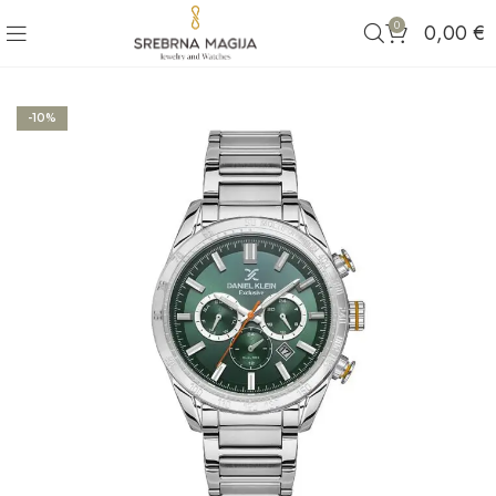
0
0,00
€
-10%