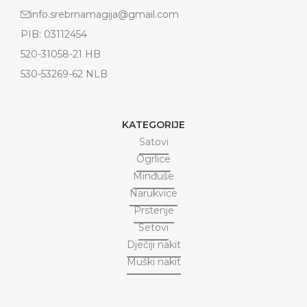
info.srebrnamagija@gmail.com
PIB: 03112454
520-31058-21 HB
530-53269-62 NLB
KATEGORIJE
Satovi
Ogrlice
Minđuše
Narukvice
Prstenje
Setovi
Dječiji nakit
Muški nakit