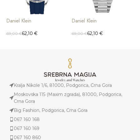
Daniel Klein
Daniel Klein
D
62,10
€
62,10
€
69,00
€
69,00
€
6
Kralja Nikole 1/6, 81000, Podgorica, Crna Gora
Moskovska 115 (Maxim zgrada), 81000, Podgorica,
Crna Gora
Big Fashion, Podgorica, Crna Gora
067 160 168
067 160 169
067 160 860