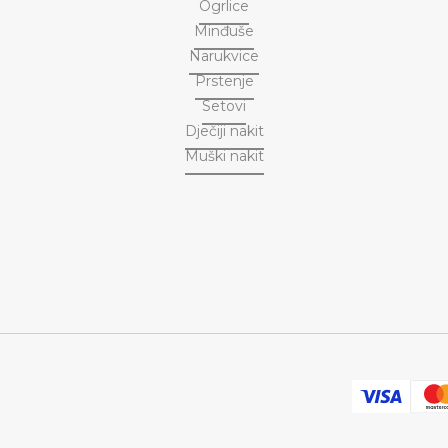
Ogrlice
Minđuše
Narukvice
Prstenje
Setovi
Dječiji nakit
Muški nakit