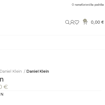
O nama
Korisnička podrška
0
0,00
€
Daniel Klein
Daniel Klein
in
10
€
IN