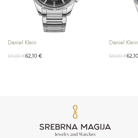
Daniel Klein
Daniel Klein
62,10
€
62,1
69,00
€
69,00
€
DODAJ U KORPU
DODAJ U K