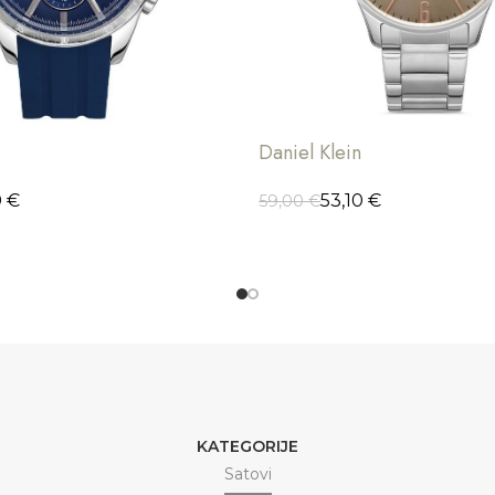
Daniel Klein
0
€
53,10
€
59,00
€
ORPU
DODAJ U KORPU
KATEGORIJE
Satovi