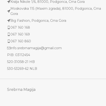
Kralja Nikole 1/6, 81000, Podgorica, Crna Gora
Moskovska 115 (Maxim zgrada), 81000, Podgorica, Crna
Gora
Big Fashion, Podgorica, Crna Gora
067 160 168
067 160 169
067 160 860
info.srebrnamagija@gmail.com
PIB: 03112454
520-31058-21 HB
530-53269-62 NLB
Srebrna Magija