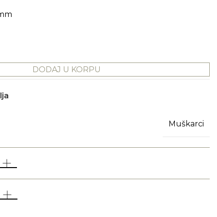
 mm
DODAJ U KORPU
lja
Muškarci