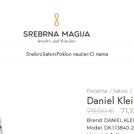
Srebro
Satovi
Poklon vaučeri
O nama
Početna
Satovi
Daniel Kle
79,00
€
71,
Brend: DANIEL KLE
Model: DK.1.13840-2