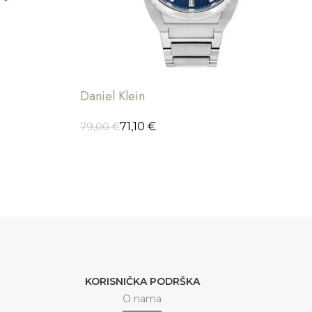
Daniel Klein
71,10
€
79,00
€
ODABERI OPCIJE
KORISNIČKA PODRŠKA
O nama