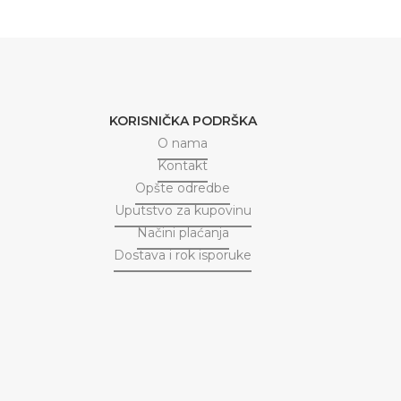
KORISNIČKA PODRŠKA
O nama
Kontakt
Opšte odredbe
Uputstvo za kupovinu
Načini plaćanja
Dostava i rok isporuke