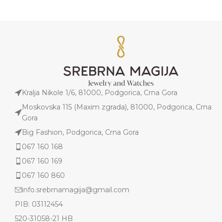
Kralja Nikole 1/6, 81000, Podgorica, Crna Gora
Moskovska 115 (Maxim zgrada), 81000, Podgorica, Crna
Gora
Big Fashion, Podgorica, Crna Gora
067 160 168
067 160 169
067 160 860
info.srebrnamagija@gmail.com
PIB: 03112454
520-31058-21 HB