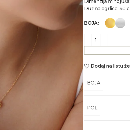
Dimenzija mindjuša:
Dužina ogrlice: 40
BOJA
Dodaj na listu že
BOJA
POL