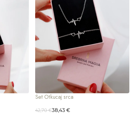
Set Otkucaj srca
38,43
€
42,70
€
ODABERI OPCIJE