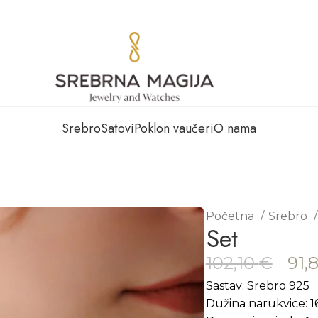
Srebro
Satovi
Poklon vaučeri
O nama
Početna
Srebro
Set
102,10
€
91,
Sastav: Srebro 925
Dužina narukvice: 