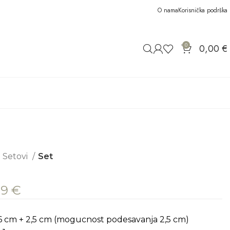
O nama
Korisnička podrška
0
0,00
€
Setovi
Set
89
€
16 cm + 2,5 cm (mogucnost podesavanja 2,5 cm)