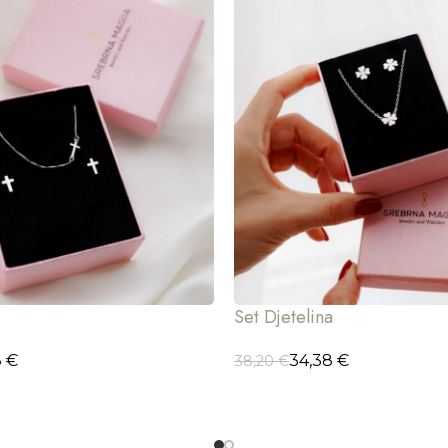
Set Djetelina
8
€
34,38
€
38,20
€
CIJE
ODABERI OPCIJE