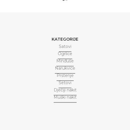
KATEGORIJE
Satovi
Ogrlice
Minđuše
Narukvice
Prstenje
Setovi
Dječiji nakit
Muški nakit