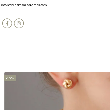
info.srebrnamagija@gmail.com
-10%