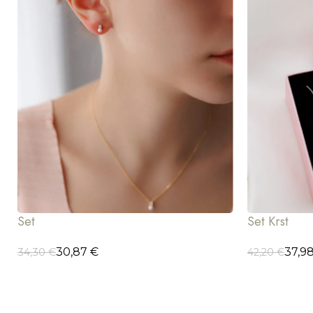
Set
Set Krst
30,87
€
37,9
34,30
€
42,20
€
ODABERI OPCIJE
ODABERI OP