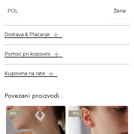
POL
Žene
Dostava & Plaćanje
Pomoć pri kopovini
Kupovina na rate
Povezani proizvodi
-10%
-10%