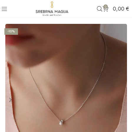
0
0,00
€
-10%