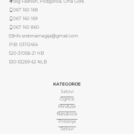
Big Fashion, Podgorica, Crna Gora
067 160 168
067 160 169
067 160 860
info.srebrnamagija@gmail.com
PIB: 03112454
520-31058-21 HB
530-53269-62 NLB
KATEGORIJE
Satovi
Ogrlice
Minđuše
Narukvice
Prstenje
Setovi