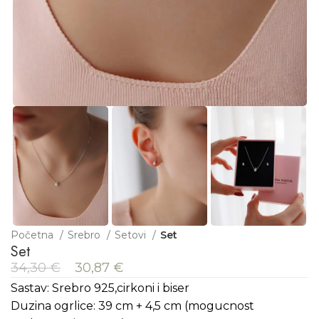
Početna
Srebro
Setovi
Set
Set
34,30
€
30,87
€
Sastav: Srebro 925,cirkoni i biser
Duzina ogrlice: 39 cm + 4,5 cm (mogucnost