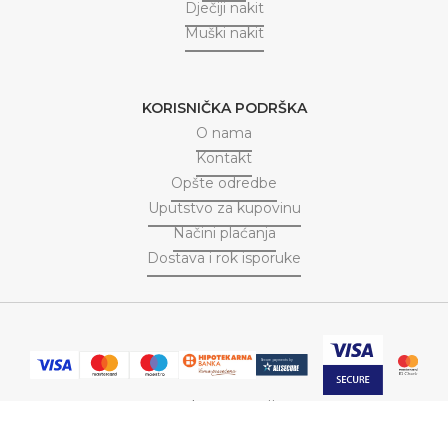
Dječiji nakit
Muški nakit
KORISNIČKA PODRŠKA
O nama
Kontakt
Opšte odredbe
Uputstvo za kupovinu
Načini plaćanja
Dostava i rok isporuke
Srebrna Magija