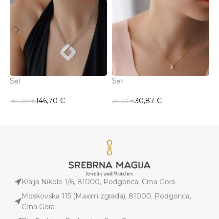
Set
Set
S
146,70
€
30,87
€
163,00
€
34,30
€
4
Kralja Nikole 1/6, 81000, Podgorica, Crna Gora
Moskovska 115 (Maxim zgrada), 81000, Podgorica,
Crna Gora