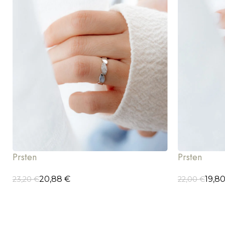
Prsten
Prsten
20,88
€
19,8
23,20
€
22,00
€
ODABERI OPCIJE
ODABERI OP