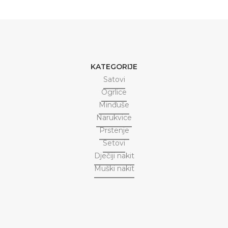
KATEGORIJE
Satovi
Ogrlice
Minđuše
Narukvice
Prstenje
Setovi
Dječiji nakit
Muški nakit