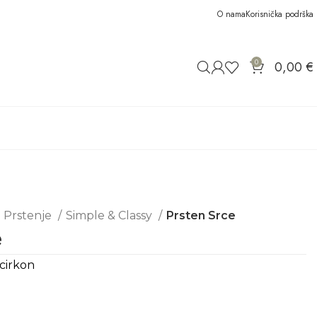
O nama
Korisnička podrška
0
0,00
€
Prstenje
Simple & Classy
Prsten Srce
e
 cirkon