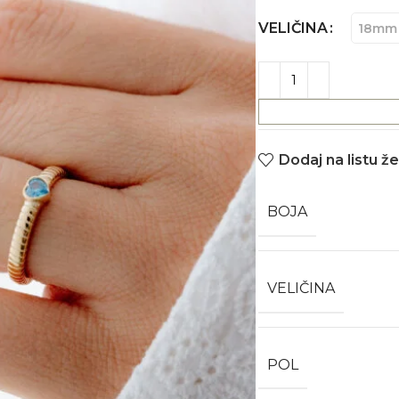
VELIČINA
18mm
Dodaj na listu že
BOJA
VELIČINA
POL