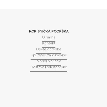
KORISNIČKA PODRŠKA
O nama
Kontakt
Opšte odredbe
Uputstvo za kupovinu
Načini plaćanja
Dostava i rok isporuke