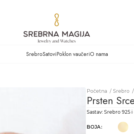
Srebro
Satovi
Poklon vaučeri
O nama
Početna
Srebro
Prsten Src
Sastav: Srebro 925 i
BOJA