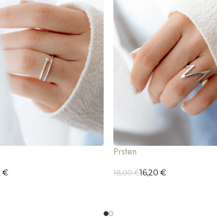
Prsten
0
€
16,20
€
18,00
€
CIJE
ODABERI OPCIJE