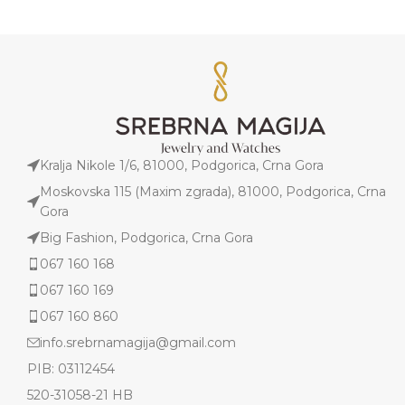
Kralja Nikole 1/6, 81000, Podgorica, Crna Gora
Moskovska 115 (Maxim zgrada), 81000, Podgorica, Crna
Gora
Big Fashion, Podgorica, Crna Gora
067 160 168
067 160 169
067 160 860
info.srebrnamagija@gmail.com
PIB: 03112454
520-31058-21 HB