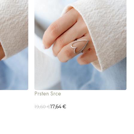
Prsten Srce
17,64
€
19,60
€
ODABERI OPCIJE