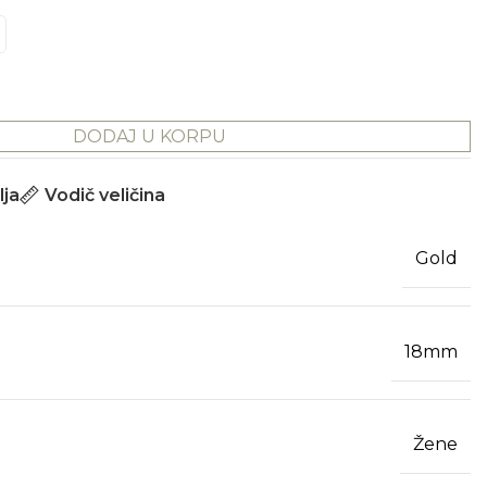
DODAJ U KORPU
lja
Vodič veličina
Gold
18mm
Žene