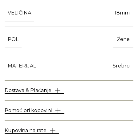
VELIČINA
18mm
POL
Žene
MATERIJAL
Srebro
Dostava & Plaćanje
Pomoć pri kopovini
Kupovina na rate