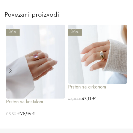
Povezani proizvodi
-10%
-10%
Prsten sa cirkonom
P
43,11
€
47,90
€
8
Prsten sa kristalom
76,95
€
85,50
€