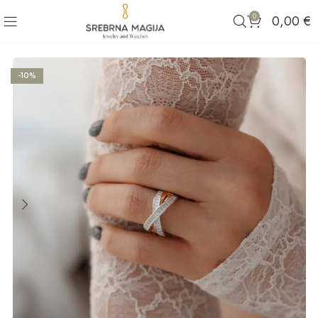
0
0,00
€
-10%