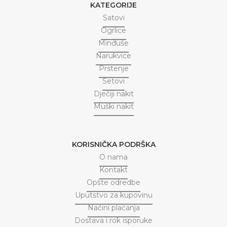
KATEGORIJE
Satovi
Ogrlice
Minđuše
Narukvice
Prstenje
Setovi
Dječiji nakit
Muški nakit
KORISNIČKA PODRŠKA
O nama
Kontakt
Opšte odredbe
Uputstvo za kupovinu
Načini plaćanja
Dostava i rok isporuke