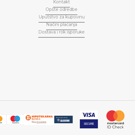
Kontakt
Opšte odredbe
Uputstvo za kupovinu
Načini plaćanja
Dostava i rok isporuke