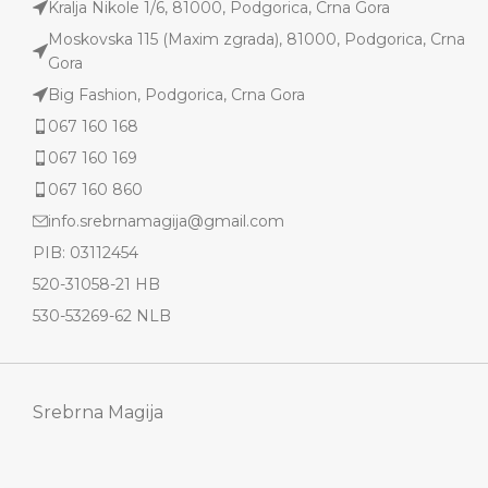
Kralja Nikole 1/6, 81000, Podgorica, Crna Gora
Moskovska 115 (Maxim zgrada), 81000, Podgorica, Crna
Gora
Big Fashion, Podgorica, Crna Gora
067 160 168
067 160 169
067 160 860
info.srebrnamagija@gmail.com
PIB: 03112454
520-31058-21 HB
530-53269-62 NLB
Srebrna Magija