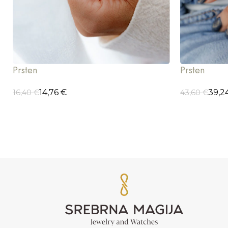
Prsten
Prsten
14,76
€
39,2
16,40
€
43,60
€
DODAJ U KORPU
ODABERI OP