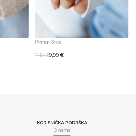
Prsten Srca
9,99
€
11,10
€
ODABERI OPCIJE
KORISNIČKA PODRŠKA
O nama