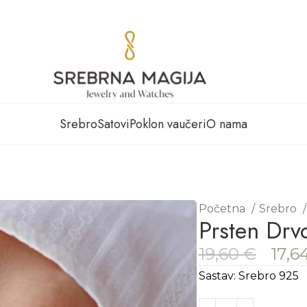
Srebro
Satovi
Poklon vaučeri
O nama
Početna
Srebro
Prsten Drv
19,60
€
17,6
Sastav: Srebro 925