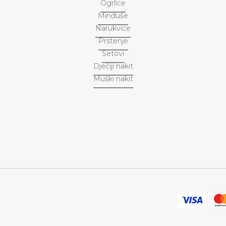
Ogrlice
Minđuše
Narukvice
Prstenje
Setovi
Dječiji nakit
Muški nakit