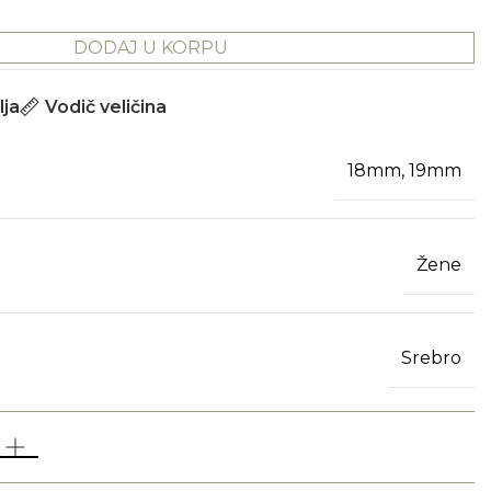
DODAJ U KORPU
lja
Vodič veličina
18mm, 19mm
Žene
Srebro