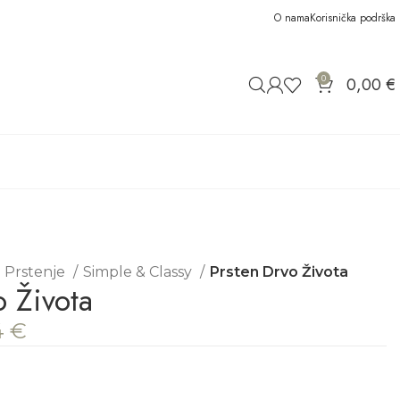
O nama
Korisnička podrška
0
0,00
€
Prstenje
Simple & Classy
Prsten Drvo Života
o Života
4
€