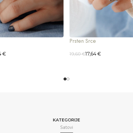
Prsten Srce
4
€
17,64
€
19,60
€
CIJE
ODABERI OPCIJE
KATEGORIJE
Satovi