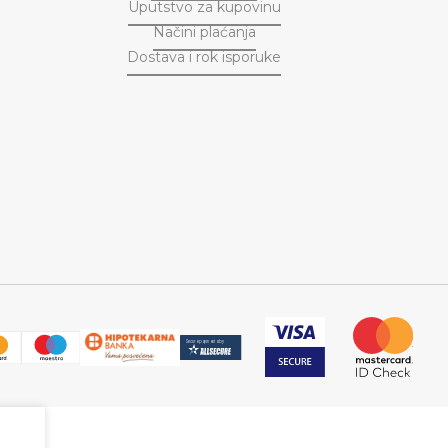
Uputstvo za kupovinu
Načini plaćanja
Dostava i rok isporuke
M