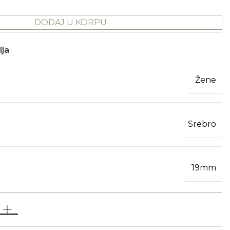
DODAJ U KORPU
lja
Žene
Srebro
19mm