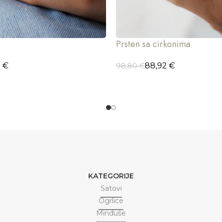
Prsten sa cirkonima
5
€
88,92
€
98,80
€
ORPU
DODAJ U KORPU
KATEGORIJE
Satovi
Ogrlice
Minđuše