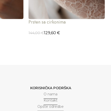
Prsten sa cirkonima
129,60
€
144,00
€
ODABERI OPCIJE
KORISNIČKA PODRŠKA
O nama
Kontakt
Opšte odredbe