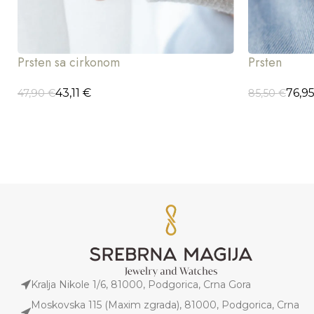
Prsten sa cirkonom
Prsten
43,11
€
76,9
47,90
€
85,50
€
ODABERI OPCIJE
DODAJ U K
Kralja Nikole 1/6, 81000, Podgorica, Crna Gora
Moskovska 115 (Maxim zgrada), 81000, Podgorica, Crna