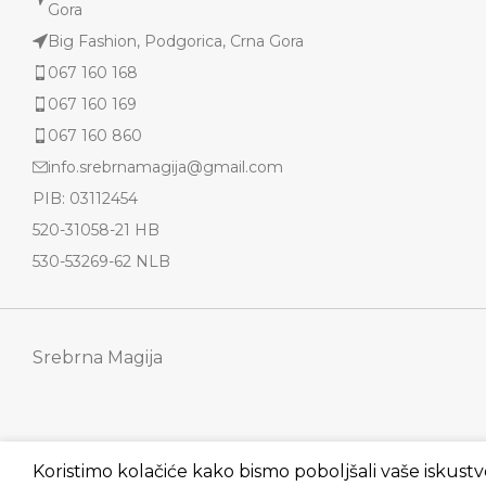
Gora
Big Fashion, Podgorica, Crna Gora
067 160 168
067 160 169
067 160 860
info.srebrnamagija@gmail.com
PIB: 03112454
520-31058-21 HB
530-53269-62 NLB
Srebrna Magija
Koristimo kolačiće kako bismo poboljšali vaše iskustv