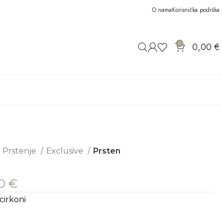
O nama
Korisnička podrška
0
0,00
€
Prstenje
Exclusive
Prsten
30
€
cirkoni