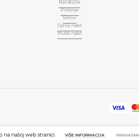
Narukvice
Prstenje
Setovi
Dječiji nakit
Muški nakit
o na našoj web stranici.
VIŠE INFORMACIJA
PRIHVATA