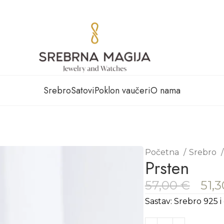
Srebro
Satovi
Poklon vaučeri
O nama
Početna
Srebro
Prsten
57,00
€
51,
Sastav: Srebro 925 i 