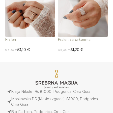
Prsten
Prsten sa cirkonima
P
53,10
€
61,20
€
59,00
€
68,00
€
1
Kralja Nikole 1/6, 81000, Podgorica, Crna Gora
Moskovska 115 (Maxim zgrada), 81000, Podgorica,
Crna Gora
Big Fashion, Podgorica, Crna Gora