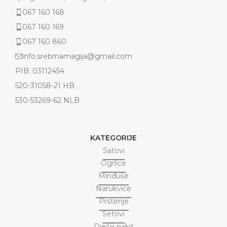
067 160 168
067 160 169
067 160 860
info.srebrnamagija@gmail.com
PIB: 03112454
520-31058-21 HB
530-53269-62 NLB
KATEGORIJE
Satovi
Ogrlice
Minđuše
Narukvice
Prstenje
Setovi
Dječiji nakit