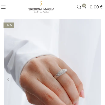
0
0,00
€
-10%