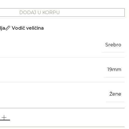
DODAJ U KORPU
lja
Vodič veličina
Srebro
19mm
Žene