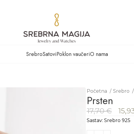
Srebro
Satovi
Poklon vaučeri
O nama
Početna
Srebro
Prsten
17,70
€
15,9
Sastav: Srebro 925