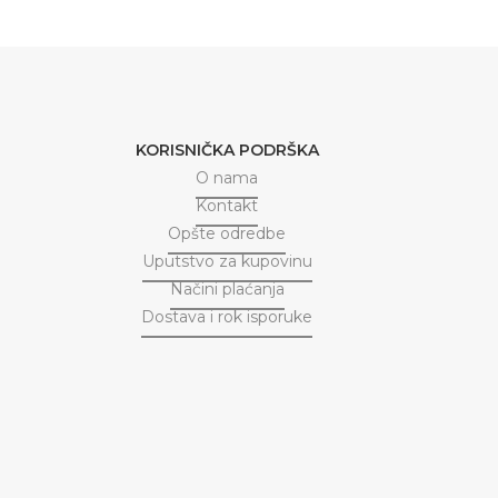
KORISNIČKA PODRŠKA
O nama
Kontakt
Opšte odredbe
Uputstvo za kupovinu
Načini plaćanja
Dostava i rok isporuke