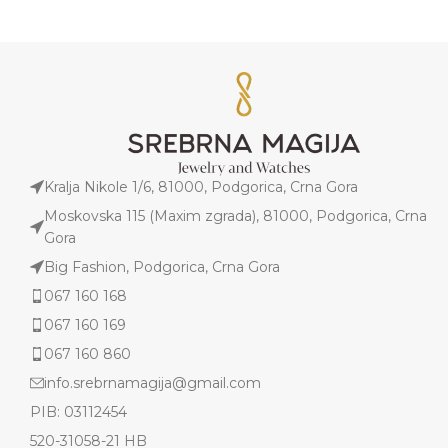
Kralja Nikole 1/6, 81000, Podgorica, Crna Gora
Moskovska 115 (Maxim zgrada), 81000, Podgorica, Crna
Gora
Big Fashion, Podgorica, Crna Gora
067 160 168
067 160 169
067 160 860
info.srebrnamagija@gmail.com
PIB: 03112454
520-31058-21 HB