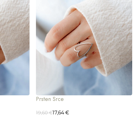
Prsten Srce
17,64
€
19,60
€
ODABERI OPCIJE