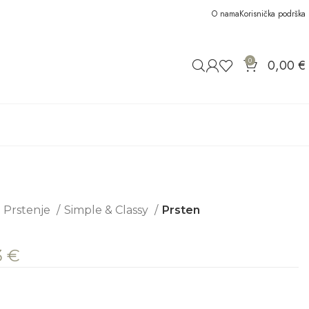
O nama
Korisnička podrška
0
0,00
€
Prstenje
Simple & Classy
Prsten
3
€