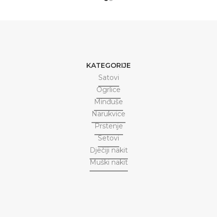
KATEGORIJE
Satovi
Ogrlice
Minđuše
Narukvice
Prstenje
Setovi
Dječiji nakit
Muški nakit