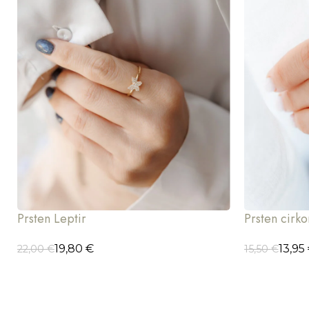
Prsten Leptir
Prsten cirko
19,80
€
13,95
22,00
€
15,50
€
ODABERI OPCIJE
ODABERI OP