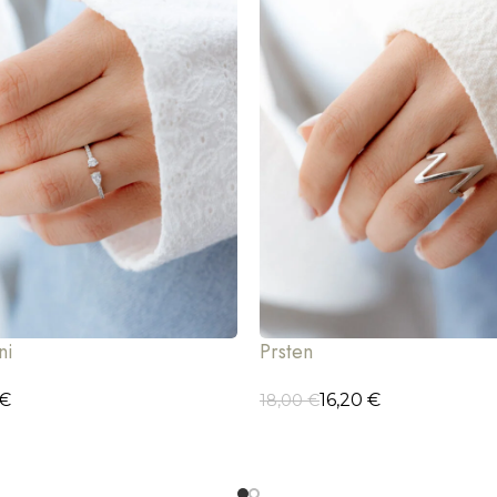
ni
Prsten
€
16,20
€
18,00
€
CIJE
ODABERI OPCIJE