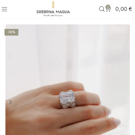
0
0,00
€
-10%