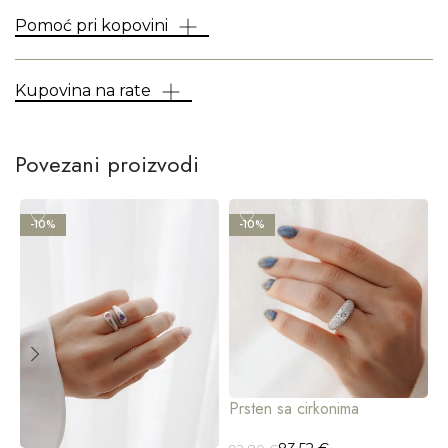
Pomoć pri kopovini
Kupovina na rate
Povezani proizvodi
-10%
-10%
Prsten sa cirkonima
P