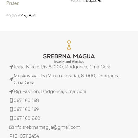
83,52
€
92,80
€
9
Prsten
45,18
€
50,20
€
Kralja Nikole 1/6, 81000, Podgorica, Crna Gora
Moskovska 115 (Maxim zgrada), 81000, Podgorica,
Crna Gora
Big Fashion, Podgorica, Crna Gora
067 160 168
067 160 169
067 160 860
info.srebrnamagija@gmail.com
PIB: 03112454