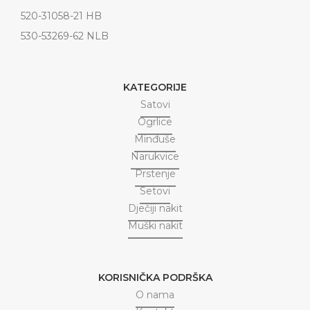
520-31058-21 HB
530-53269-62 NLB
KATEGORIJE
Satovi
Ogrlice
Minđuše
Narukvice
Prstenje
Setovi
Dječiji nakit
Muški nakit
KORISNIČKA PODRŠKA
O nama