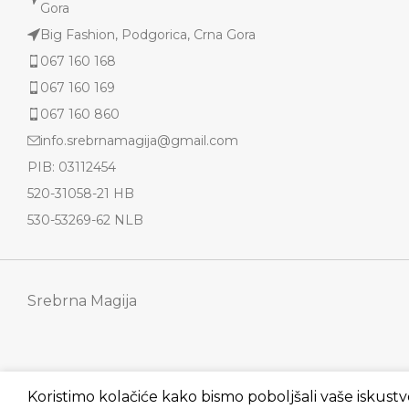
Gora
Big Fashion, Podgorica, Crna Gora
067 160 168
067 160 169
067 160 860
info.srebrnamagija@gmail.com
PIB: 03112454
520-31058-21 HB
530-53269-62 NLB
Srebrna Magija
Koristimo kolačiće kako bismo poboljšali vaše iskustv