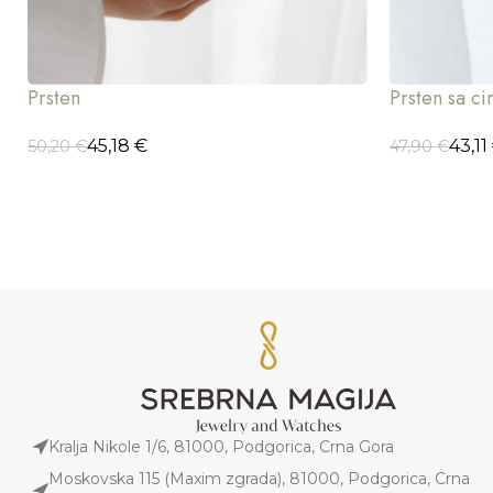
Prsten
Prsten sa c
45,18
€
43,11
50,20
€
47,90
€
ODABERI OPCIJE
ODABERI OP
Kralja Nikole 1/6, 81000, Podgorica, Crna Gora
Moskovska 115 (Maxim zgrada), 81000, Podgorica, Crna