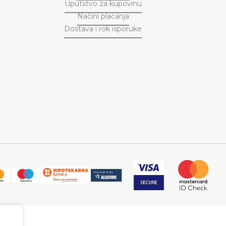
Uputstvo za kupovinu
Načini plaćanja
Dostava i rok isporuke
M