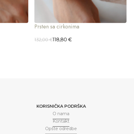
Prsten sa cirkonima
118,80
€
132,00
€
ODABERI OPCIJE
KORISNIČKA PODRŠKA
O nama
Kontakt
Opšte odredbe