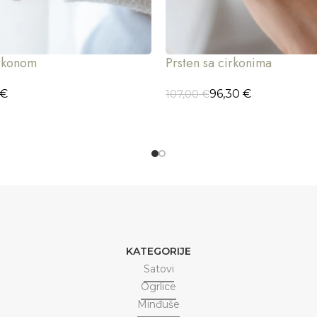
irkonom
Prsten sa cirkonima
€
96,30
€
107,00
€
CIJE
ODABERI OPCIJE
KATEGORIJE
Satovi
Ogrlice
Minđuše