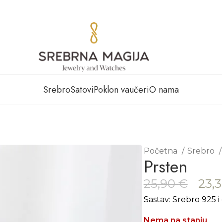
Srebro
Satovi
Poklon vaučeri
O nama
Početna
Srebro
Prsten
25,90
€
23,
Sastav: Srebro 925 i 
Nema na stanju