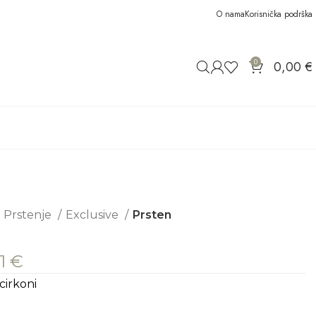
O nama
Korisnička podrška
0
0,00
€
Prstenje
Exclusive
Prsten
31
€
cirkoni