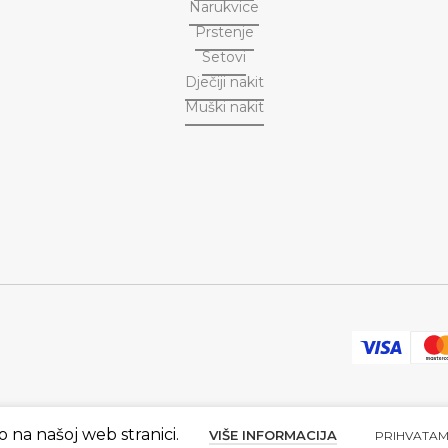
Narukvice
Prstenje
Setovi
Dječiji nakit
Muški nakit
o na našoj web stranici.
VIŠE INFORMACIJA
PRIHVATA