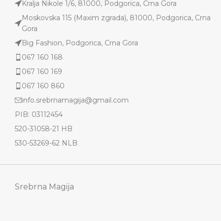
Kralja Nikole 1/6, 81000, Podgorica, Crna Gora
Moskovska 115 (Maxim zgrada), 81000, Podgorica, Crna
Gora
Big Fashion, Podgorica, Crna Gora
067 160 168
067 160 169
067 160 860
info.srebrnamagija@gmail.com
PIB: 03112454
520-31058-21 HB
530-53269-62 NLB
Srebrna Magija