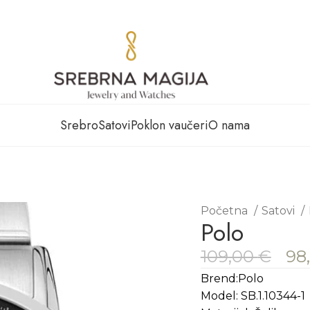
Srebro
Satovi
Poklon vaučeri
O nama
Početna
Satovi
Polo
109,00
€
98
Brend:Polo
Model: SB.1.10344-1