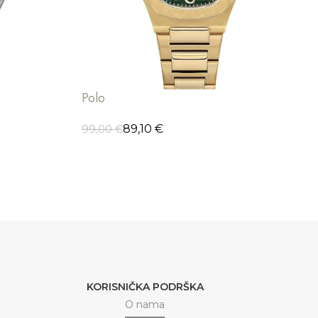
Polo
89,10
€
99,00
€
DODAJ U KORPU
KORISNIČKA PODRŠKA
O nama