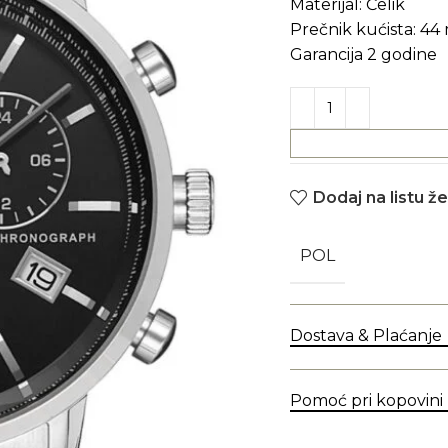
Materijal: Čelik
Prečnik kućista: 4
Garancija 2 godine
Dodaj na listu že
POL
Dostava & Plaćanje
Pomoć pri kopovini