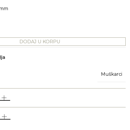
4 mm
DODAJ U KORPU
lja
Muškarci