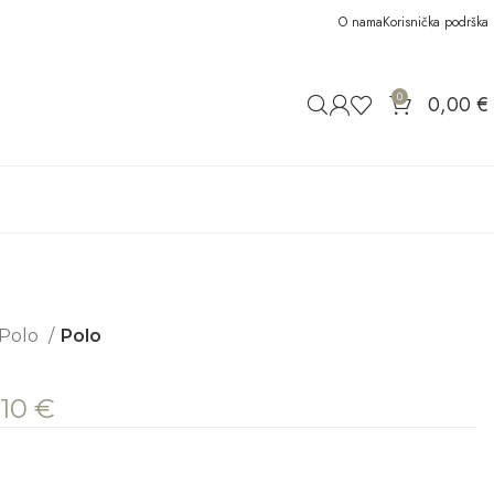
O nama
Korisnička podrška
0
0,00
€
Polo
Polo
,10
€