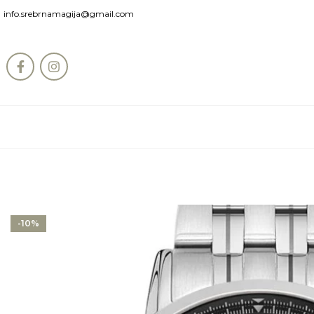
info.srebrnamagija@gmail.com
-10%