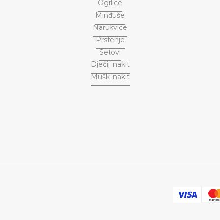
Ogrlice
Minđuše
Narukvice
Prstenje
Setovi
Dječiji nakit
Muški nakit