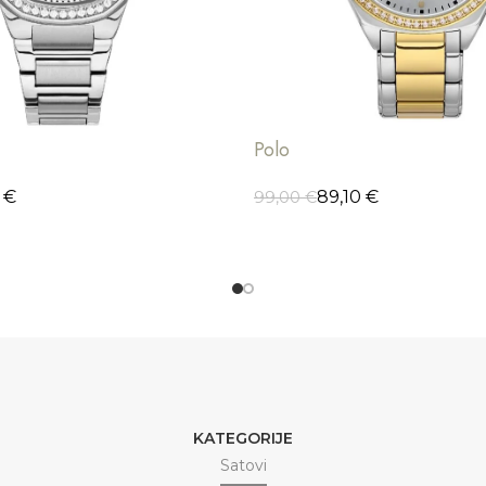
Polo
0
€
89,10
€
99,00
€
ORPU
ODABERI OPCIJE
KATEGORIJE
Satovi