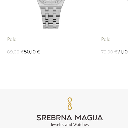
Polo
Polo
80,10
€
71,1
89,00
€
79,00
€
DODAJ U KORPU
DODAJ U K