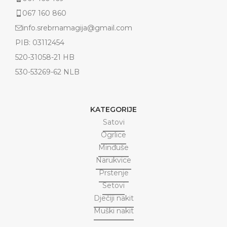
067 160 860
info.srebrnamagija@gmail.com
PIB: 03112454
520-31058-21 HB
530-53269-62 NLB
KATEGORIJE
Satovi
Ogrlice
Minđuše
Narukvice
Prstenje
Setovi
Dječiji nakit
Muški nakit