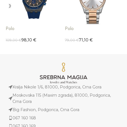
Polo
Polo
P
98,10
€
71,10
€
109,00
€
79,00
€
9
Kralja Nikole 1/6, 81000, Podgorica, Crna Gora
Moskovska 115 (Maxim zgrada), 81000, Podgorica,
Crna Gora
Big Fashion, Podgorica, Crna Gora
067 160 168
067 160 169