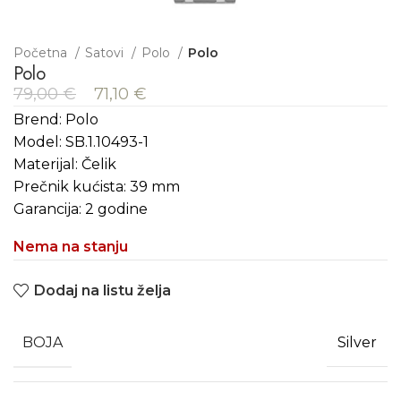
Početna
Satovi
Polo
Polo
Polo
79,00
€
71,10
€
Brend: Polo
Model: SB.1.10493-1
Materijal: Čelik
Prečnik kućista: 39 mm
Garancija: 2 godine
Nema na stanju
Dodaj na listu želja
BOJA
Silver