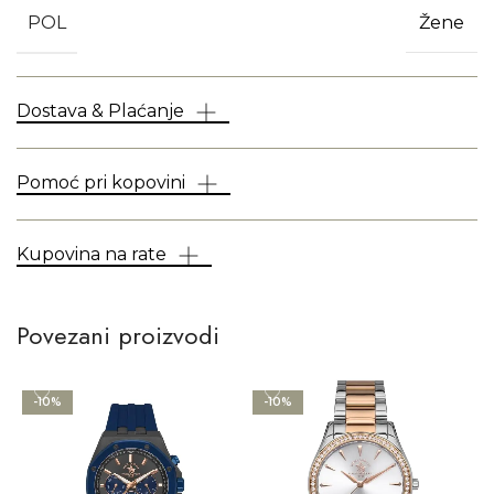
POL
Žene
Dostava & Plaćanje
Pomoć pri kopovini
Kupovina na rate
Povezani proizvodi
-10%
-10%