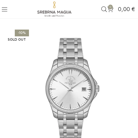
0
0,00
€
-10%
SOLD OUT