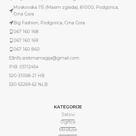
Moskovska 115 (Maxim zgrada), 81000, Podgorica,
Crna Gora
Big Fashion, Podgorica, Crna Gora
067 160 168
067 160 169
067 160 860
info.srebrnamagija@gmail.com
PIB: 03112454
520-31058-21 HB
530-53269-62 NLB
KATEGORIJE
Satovi
Ogrlice
Minđuše