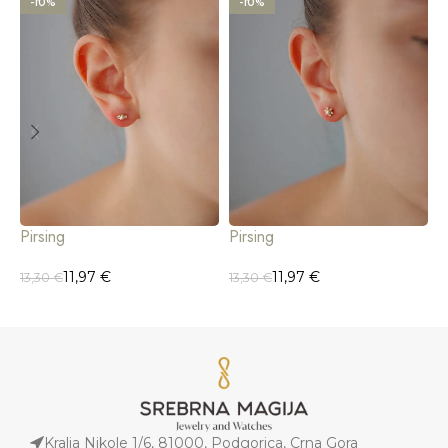
-10%
-10%
Pirsing
Pirsing
P
11,97
€
11,97
€
13,30
€
13,30
€
1
Kralja Nikole 1/6, 81000, Podgorica, Crna Gora