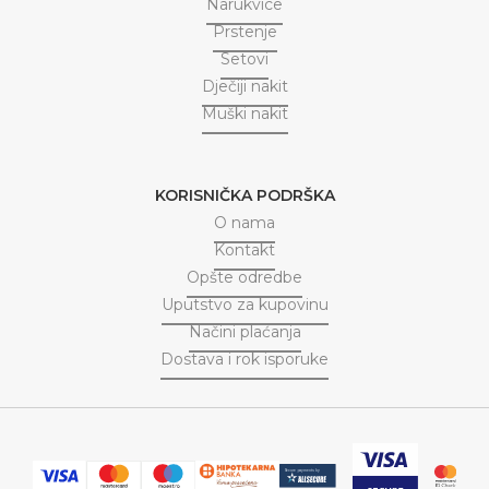
Narukvice
Prstenje
Setovi
Dječiji nakit
Muški nakit
KORISNIČKA PODRŠKA
O nama
Kontakt
Opšte odredbe
Uputstvo za kupovinu
Načini plaćanja
Dostava i rok isporuke