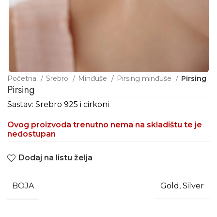
Početna
Srebro
Minđuše
Pirsing minđuše
Pirsing
Pirsing
Sastav: Srebro 925 i cirkoni
Ovog proizvoda trenutno nema na skladištu te je
nedostupan
Dodaj na listu želja
BOJA
Gold, Silver