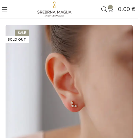
0
0,00
€
SALE
SOLD OUT