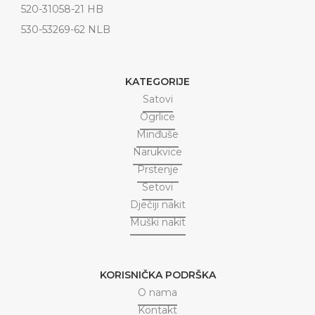
520-31058-21 HB
530-53269-62 NLB
KATEGORIJE
Satovi
Ogrlice
Minđuše
Narukvice
Prstenje
Setovi
Dječiji nakit
Muški nakit
KORISNIČKA PODRŠKA
O nama
Kontakt