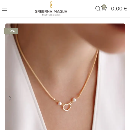
0
0,00
€
-10%