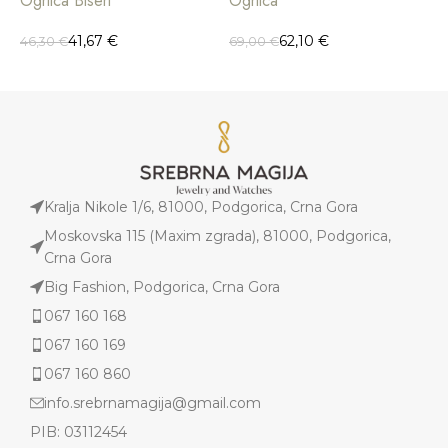
Ogrlica Biseri
Ogrlica
O
41,67
€
62,10
€
46,30
€
69,00
€
1
Kralja Nikole 1/6, 81000, Podgorica, Crna Gora
Moskovska 115 (Maxim zgrada), 81000, Podgorica,
Crna Gora
Big Fashion, Podgorica, Crna Gora
067 160 168
067 160 169
067 160 860
info.srebrnamagija@gmail.com
PIB: 03112454