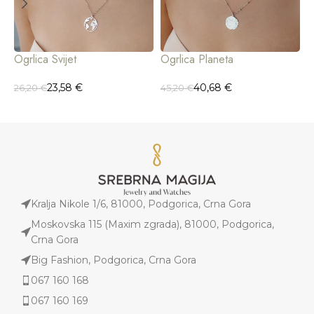
Ogrlica Svijet
Ogrlica Planeta
O
23,58
€
40,68
€
26,20
€
45,20
€
2
Kralja Nikole 1/6, 81000, Podgorica, Crna Gora
Moskovska 115 (Maxim zgrada), 81000, Podgorica,
Crna Gora
Big Fashion, Podgorica, Crna Gora
067 160 168
067 160 169