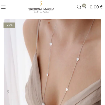
0
0,00
€
-20%