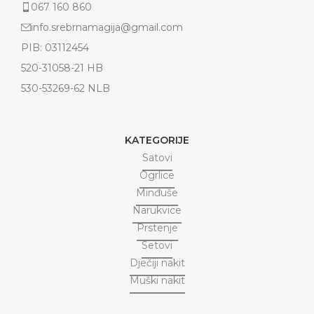
067 160 860
info.srebrnamagija@gmail.com
PIB: 03112454
520-31058-21 HB
530-53269-62 NLB
KATEGORIJE
Satovi
Ogrlice
Minđuše
Narukvice
Prstenje
Setovi
Dječiji nakit
Muški nakit