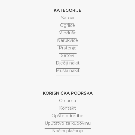
KATEGORIJE
Satovi
Ogrlice
Minđuše
Narukvice
Prstenje
Setovi
Dječiji nakit
Muški nakit
KORISNIČKA PODRŠKA
O nama
Kontakt
Opšte odredbe
Uputstvo za kupovinu
Načini plaćanja