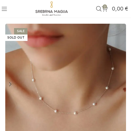
0
0,00
€
SALE
SOLD OUT