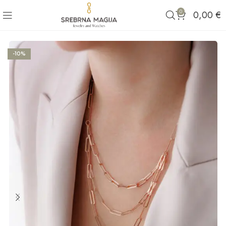
0
0,00
€
-10%