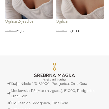
Ogrlica Zvjezdice
Ogrlica
35,12
€
62,80
€
43,90
€
78,50
€
O
3
Kralja Nikole 1/6, 81000, Podgorica, Crna Gora
Moskovska 115 (Maxim zgrada), 81000, Podgorica,
Crna Gora
Big Fashion, Podgorica, Crna Gora