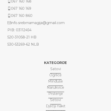
067 160 168
067 160 169
067 160 860
info.srebrnamagija@gmail.com
PIB: 03112454
520-31058-21 HB
530-53269-62 NLB
KATEGORIJE
Satovi
Ogrlice
Minđuše
Narukvice
Prstenje
Setovi
Dječiji nakit