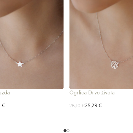
jezda
Ogrlica Drvo života
7
€
25,29
€
28,10
€
CIJE
ODABERI OPCIJE