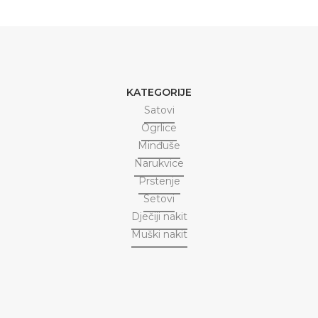
KATEGORIJE
Satovi
Ogrlice
Minđuše
Narukvice
Prstenje
Setovi
Dječiji nakit
Muški nakit