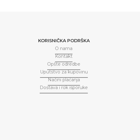
KORISNIČKA PODRŠKA
O nama
Kontakt
Opšte odredbe
Uputstvo za kupovinu
Načini plaćanja
Dostava i rok isporuke