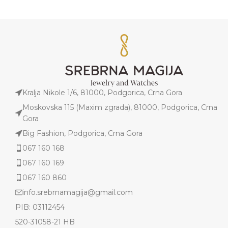
Kralja Nikole 1/6, 81000, Podgorica, Crna Gora
Moskovska 115 (Maxim zgrada), 81000, Podgorica, Crna
Gora
Big Fashion, Podgorica, Crna Gora
067 160 168
067 160 169
067 160 860
info.srebrnamagija@gmail.com
PIB: 03112454
520-31058-21 HB