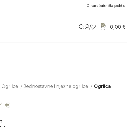
O nama
Korisnička podrška
0
0,00
€
Ogrlice
Jednostavne i nježne ogrlice
Ogrlica
84
€
m