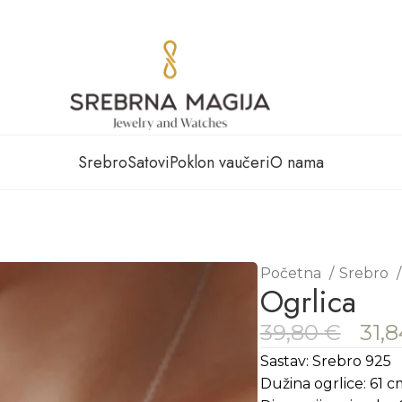
Srebro
Satovi
Poklon vaučeri
O nama
Početna
Srebro
Ogrlica
39,80
€
31,
Sastav: Srebro 925
Dužina ogrlice: 61 c