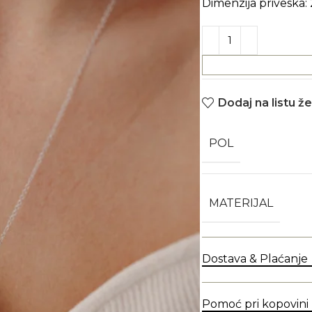
Dimenzija priveska:
Dodaj na listu že
POL
MATERIJAL
Dostava & Plaćanje
Pomoć pri kopovini