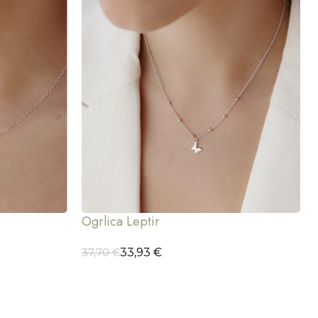
Ogrlica Leptir
33,93
€
37,70
€
ODABERI OPCIJE