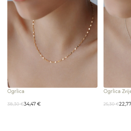
Ogrlica
Ogrlica Zvi
34,47
€
22,7
38,30
€
25,30
€
ODABERI OPCIJE
ODABERI OP