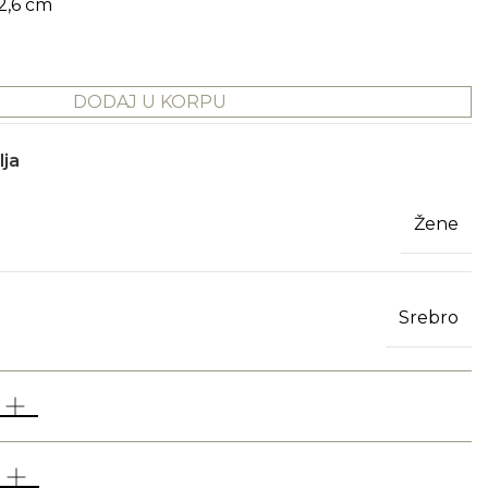
 2,6 cm
DODAJ U KORPU
lja
Žene
Srebro