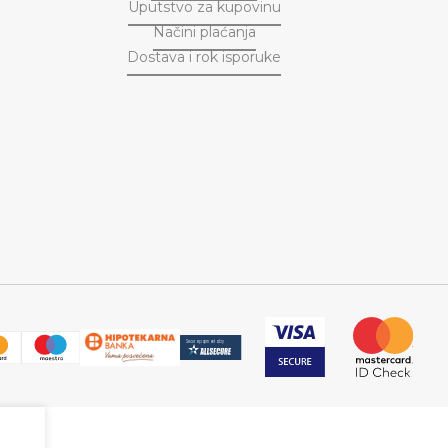
Uputstvo za kupovinu
Načini plaćanja
Dostava i rok isporuke
M