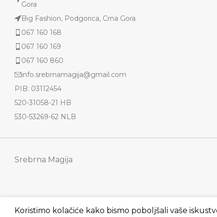
Gora
Big Fashion, Podgorica, Crna Gora
067 160 168
067 160 169
067 160 860
info.srebrnamagija@gmail.com
PIB: 03112454
520-31058-21 HB
530-53269-62 NLB
Srebrna Magija
Koristimo kolačiće kako bismo poboljšali vaše iskustv