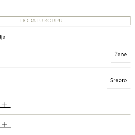
DODAJ U KORPU
lja
Žene
Srebro