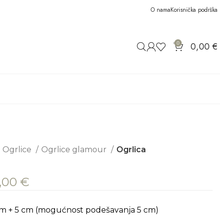
O nama
Korisnička podrška
0
0,00
€
Ogrlice
Ogrlice glamour
Ogrlica
2,00
€
 cm + 5 cm (mogućnost podešavanja 5 cm)