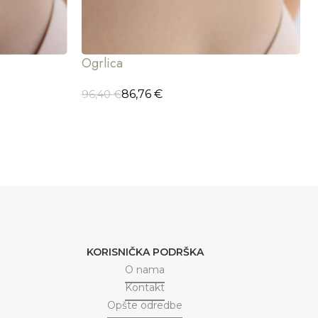
Ogrlica
86,76
€
96,40
€
DODAJ U KORPU
KORISNIČKA PODRŠKA
O nama
Kontakt
Opšte odredbe