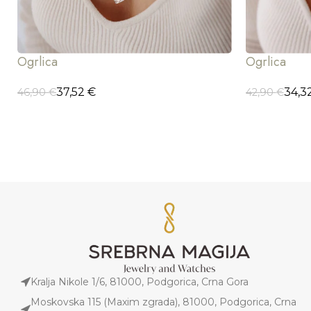
Ogrlica
Ogrlica
37,52
€
34,3
46,90
€
42,90
€
DODAJ U KORPU
ODABERI OP
Kralja Nikole 1/6, 81000, Podgorica, Crna Gora
Moskovska 115 (Maxim zgrada), 81000, Podgorica, Crna