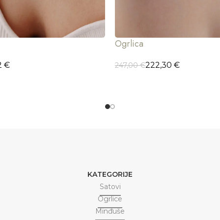
Ogrlica
2
€
222,30
€
247,00
€
CIJE
DODAJ U KORPU
KATEGORIJE
Satovi
Ogrlice
Minđuše