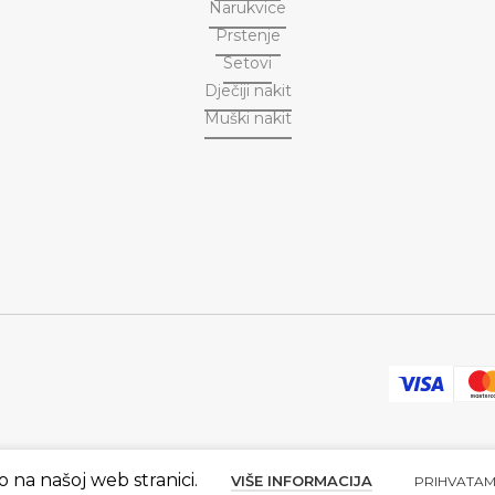
Narukvice
Prstenje
Setovi
Dječiji nakit
Muški nakit
o na našoj web stranici.
VIŠE INFORMACIJA
PRIHVATA