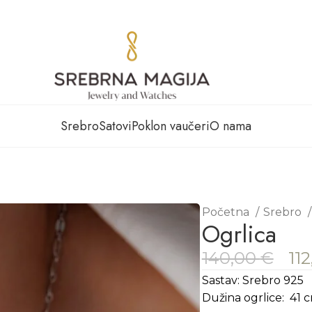
Srebro
Satovi
Poklon vaučeri
O nama
Početna
Srebro
Ogrlica
140,00
€
11
Sastav: Srebro 925
Dužina ogrlice: 41