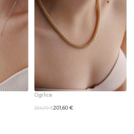
Ogrlica
201,60
€
224,00
€
ODABERI OPCIJE