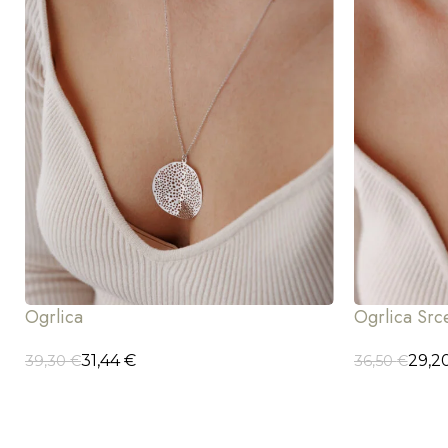
Ogrlica
Ogrlica Src
31,44
€
29,2
39,30
€
36,50
€
DODAJ U KORPU
DODAJ U K