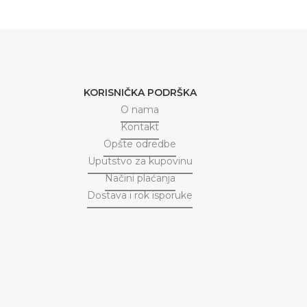
KORISNIČKA PODRŠKA
O nama
Kontakt
Opšte odredbe
Uputstvo za kupovinu
Načini plaćanja
Dostava i rok isporuke