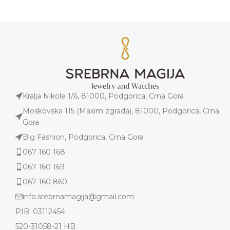
Kralja Nikole 1/6, 81000, Podgorica, Crna Gora
Moskovska 115 (Maxim zgrada), 81000, Podgorica, Crna
Gora
Big Fashion, Podgorica, Crna Gora
067 160 168
067 160 169
067 160 860
info.srebrnamagija@gmail.com
PIB: 03112454
520-31058-21 HB