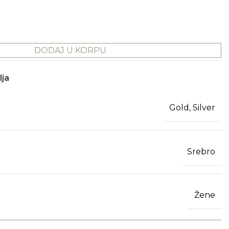
DODAJ U KORPU
lja
Gold, Silver
Srebro
Žene