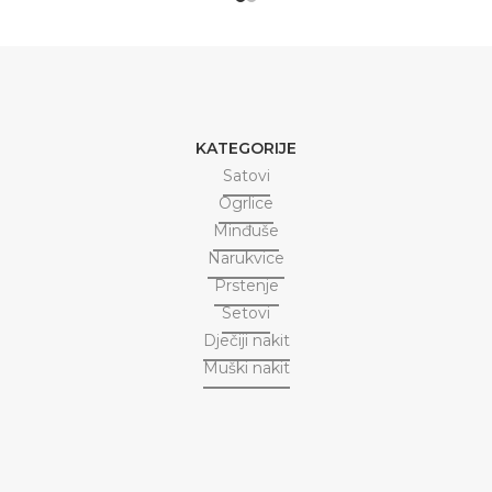
KATEGORIJE
Satovi
Ogrlice
Minđuše
Narukvice
Prstenje
Setovi
Dječiji nakit
Muški nakit