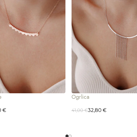
e
Ogrlica
0
€
32,80
€
41,00
€
ORPU
DODAJ U KORPU