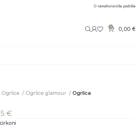
O nama
Korisnička podrška
0
0,00
€
Ogrlice
Ogrlice glamour
Ogrlica
85
€
cirkoni