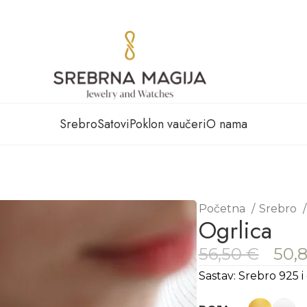
Srebro
Satovi
Poklon vaučeri
O nama
Početna
Srebro
Ogrlica
56,50
€
50,
Sastav: Srebro 925 i 