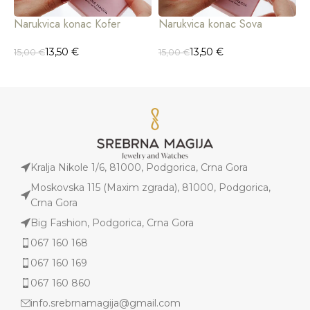
Narukvica konac Kofer
Narukvica konac Sova
N
B
13,50
€
13,50
€
15,00
€
15,00
€
1
Kralja Nikole 1/6, 81000, Podgorica, Crna Gora
Moskovska 115 (Maxim zgrada), 81000, Podgorica,
Crna Gora
Big Fashion, Podgorica, Crna Gora
067 160 168
067 160 169
067 160 860
info.srebrnamagija@gmail.com