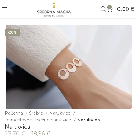
0
0,00
€
-20%
Početna
Srebro
Narukvice
Jednostavne i nježne narukvice
Narukvica
Narukvica
23,70
€
18,96
€