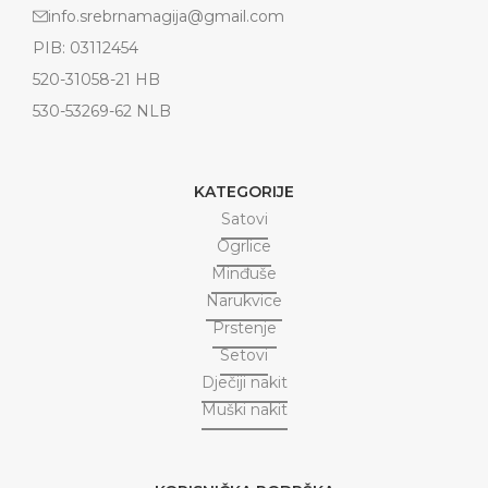
info.srebrnamagija@gmail.com
PIB: 03112454
520-31058-21 HB
530-53269-62 NLB
KATEGORIJE
Satovi
Ogrlice
Minđuše
Narukvice
Prstenje
Setovi
Dječiji nakit
Muški nakit