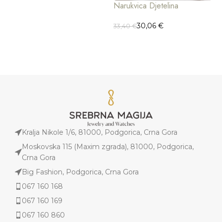
Narukvica Djetelina
N
30,06
€
33,40
€
1
Kralja Nikole 1/6, 81000, Podgorica, Crna Gora
Moskovska 115 (Maxim zgrada), 81000, Podgorica,
Crna Gora
Big Fashion, Podgorica, Crna Gora
067 160 168
067 160 169
067 160 860