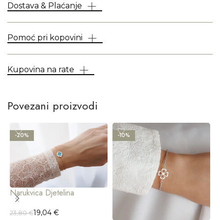
Dostava & Plaćanje
Pomoć pri kopovini
Kupovina na rate
Povezani proizvodi
-20%
-10%
Narukvica Djetelina
19,04
€
23,80
€