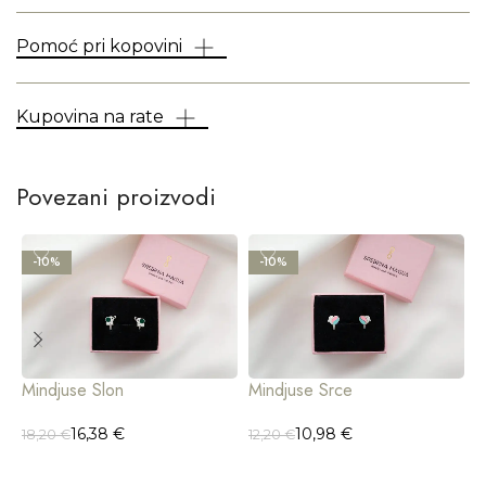
Pomoć pri kopovini
Kupovina na rate
Povezani proizvodi
-10%
-10%
Mindjuse Slon
Mindjuse Srce
M
16,38
€
10,98
€
18,20
€
12,20
€
1