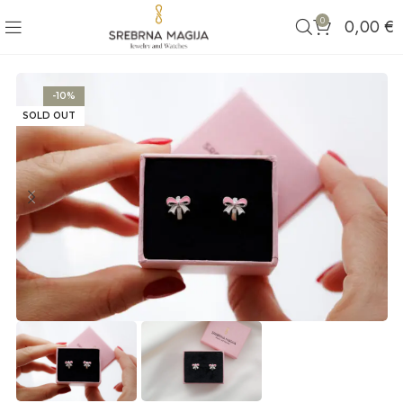
0
0,00
€
-10%
SOLD OUT