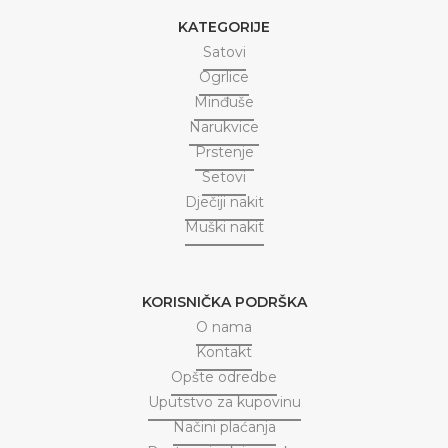
KATEGORIJE
Satovi
Ogrlice
Minđuše
Narukvice
Prstenje
Setovi
Dječiji nakit
Muški nakit
KORISNIČKA PODRŠKA
O nama
Kontakt
Opšte odredbe
Uputstvo za kupovinu
Načini plaćanja