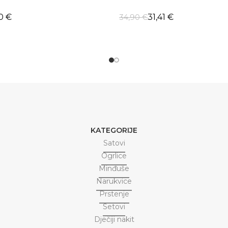
20
€
31,41
€
34,90
€
CIJE
DODAJ U KORPU
KATEGORIJE
Satovi
Ogrlice
Minđuše
Narukvice
Prstenje
Setovi
Dječiji nakit