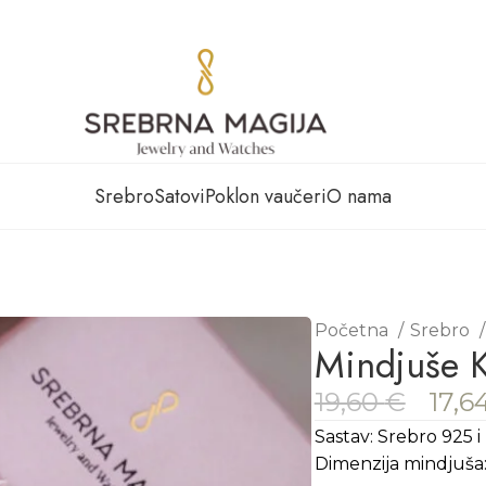
Srebro
Satovi
Poklon vaučeri
O nama
Početna
Srebro
Mindjuše Kr
19,60
€
17,6
Sastav: Srebro 925 i 
Dimenzija mindjuša: