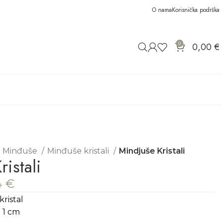
O nama
Korisnička podrška
0
0,00
€
Minđuše
Minđuše kristali
Mindjuše Kristali
istali
4
€
kristal
 1 cm