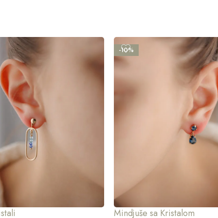
-10%
stali
Mindjuše sa Kristalom