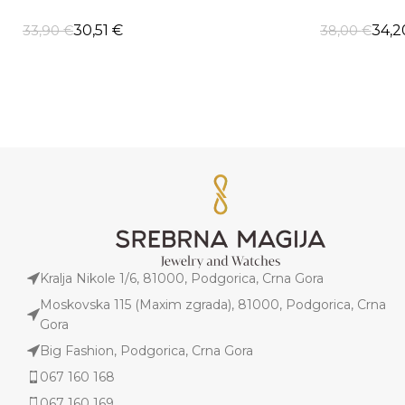
30,51
€
34,
33,90
€
38,00
€
DODAJ U KORPU
ODABERI OP
Kralja Nikole 1/6, 81000, Podgorica, Crna Gora
Moskovska 115 (Maxim zgrada), 81000, Podgorica, Crna
Gora
Big Fashion, Podgorica, Crna Gora
067 160 168
067 160 169