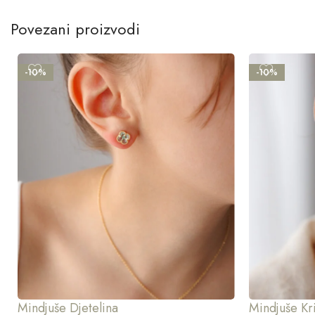
Povezani proizvodi
-10%
-10%
Mindjuše Djetelina
Mindjuše Kri