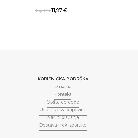
11,97
€
13,30
€
ODABERI OPCIJE
KORISNIČKA PODRŠKA
O nama
Kontakt
Opšte odredbe
Uputstvo za kupovinu
Načini plaćanja
Dostava i rok isporuke