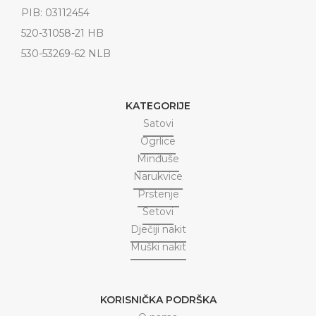
PIB: 03112454
520-31058-21 HB
530-53269-62 NLB
KATEGORIJE
Satovi
Ogrlice
Minđuše
Narukvice
Prstenje
Setovi
Dječiji nakit
Muški nakit
KORISNIČKA PODRŠKA