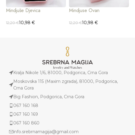
Mindjuše Djevica
Mindjuse Ovan
M
10,98
€
10,98
€
12,20
€
12,20
€
4
Kralja Nikole 1/6, 81000, Podgorica, Crna Gora
Moskovska 115 (Maxim zgrada), 81000, Podgorica,
Crna Gora
Big Fashion, Podgorica, Crna Gora
067 160 168
067 160 169
067 160 860
info.srebrnamagija@gmail.com