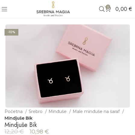
0
0,00
€
-10%
Početna
Srebro
Minđuše
Male minđuše na šaraf
Mindjuše Bik
Mindjuše Bik
12,20
€
10,98
€