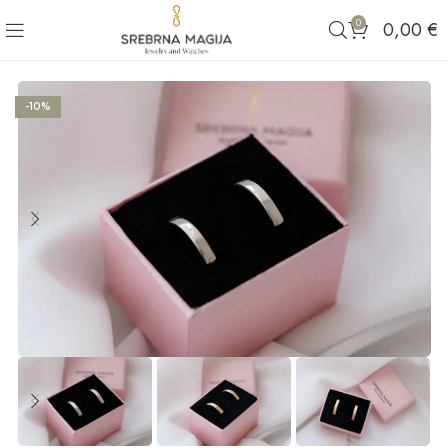
0
0,00
€
-10%