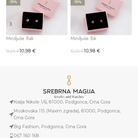
-10%
-10%
Mindjuše Rak
Mindjuše Bik
M
10,98
€
10,98
€
12,20
€
12,20
€
1
Kralja Nikole 1/6, 81000, Podgorica, Crna Gora
Moskovska 115 (Maxim zgrada), 81000, Podgorica,
Crna Gora
Big Fashion, Podgorica, Crna Gora
067 160 168