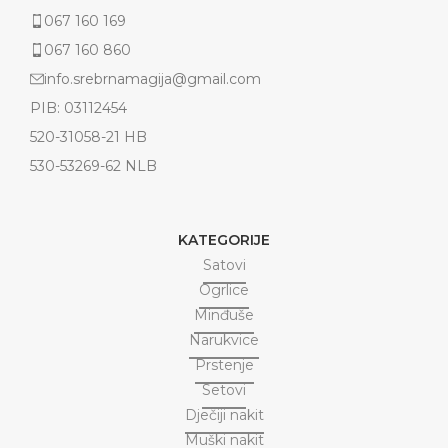
067 160 169
067 160 860
info.srebrnamagija@gmail.com
PIB: 03112454
520-31058-21 HB
530-53269-62 NLB
KATEGORIJE
Satovi
Ogrlice
Minđuše
Narukvice
Prstenje
Setovi
Dječiji nakit
Muški nakit