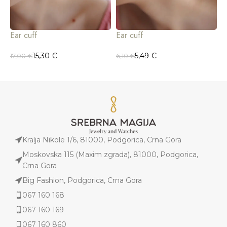
Ear cuff
Ear cuff
E
15,30
€
5,49
€
17,00
€
6,10
€
1
Kralja Nikole 1/6, 81000, Podgorica, Crna Gora
Moskovska 115 (Maxim zgrada), 81000, Podgorica,
Crna Gora
Big Fashion, Podgorica, Crna Gora
067 160 168
067 160 169
067 160 860