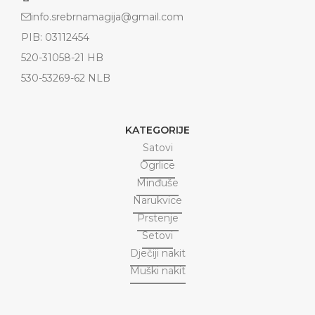
info.srebrnamagija@gmail.com
PIB: 03112454
520-31058-21 HB
530-53269-62 NLB
KATEGORIJE
Satovi
Ogrlice
Minđuše
Narukvice
Prstenje
Setovi
Dječiji nakit
Muški nakit