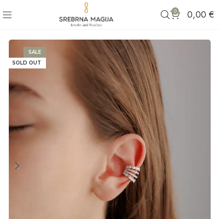
0
0,00
€
SALE
SOLD OUT