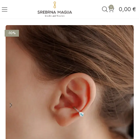
0
0,00
€
-10%