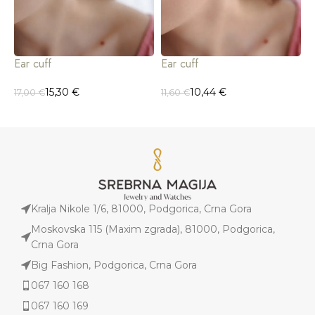
Ear cuff
Ear cuff
E
15,30
€
10,44
€
17,00
€
11,60
€
1
Kralja Nikole 1/6, 81000, Podgorica, Crna Gora
Moskovska 115 (Maxim zgrada), 81000, Podgorica,
Crna Gora
Big Fashion, Podgorica, Crna Gora
067 160 168
067 160 169