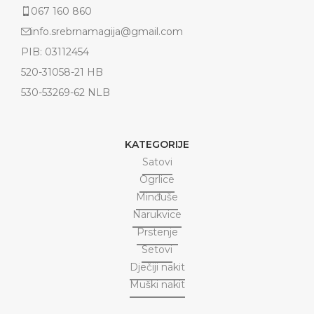
067 160 860
info.srebrnamagija@gmail.com
PIB: 03112454
520-31058-21 HB
530-53269-62 NLB
KATEGORIJE
Satovi
Ogrlice
Minđuše
Narukvice
Prstenje
Setovi
Dječiji nakit
Muški nakit