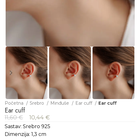
Početna
Srebro
Minđuše
Ear cuff
Ear cuff
Ear cuff
11,60
€
10,44
€
Sastav: Srebro 925
Dimenzija: 1,3 cm