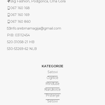
Big Fashion, Podgorica, Crna Gora
067 160 168
067 160 169
067 160 860
info.srebrnamagija@gmail.com
PIB: 03112454
520-31058-21 HB
530-53269-62 NLB
KATEGORIJE
Satovi
Ogrlice
Minđuše
Narukvice
Prstenje
Setovi