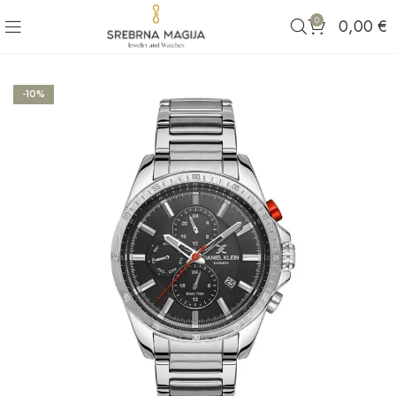
0
0,00
€
-10%