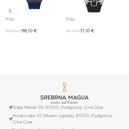
Polo
Polo
P
98,10
€
71,10
€
109,00
€
79,00
€
9
Kralja Nikole 1/6, 81000, Podgorica, Crna Gora
Moskovska 115 (Maxim zgrada), 81000, Podgorica,
Crna Gora