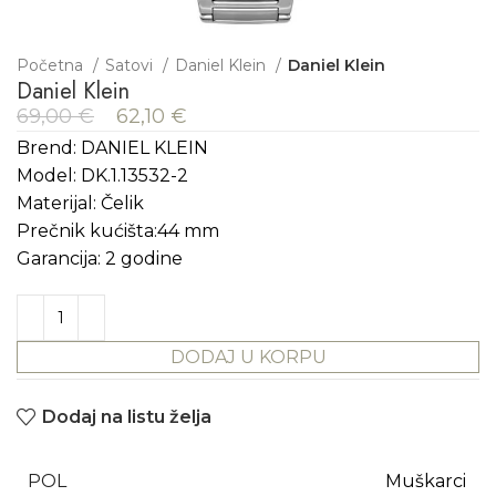
Početna
Satovi
Daniel Klein
Daniel Klein
Daniel Klein
69,00
€
62,10
€
Brend: DANIEL KLEIN
Model: DK.1.13532-2
Materijal: Čelik
Prečnik kućišta:44 mm
Garancija: 2 godine
DODAJ U KORPU
Dodaj na listu želja
POL
Muškarci