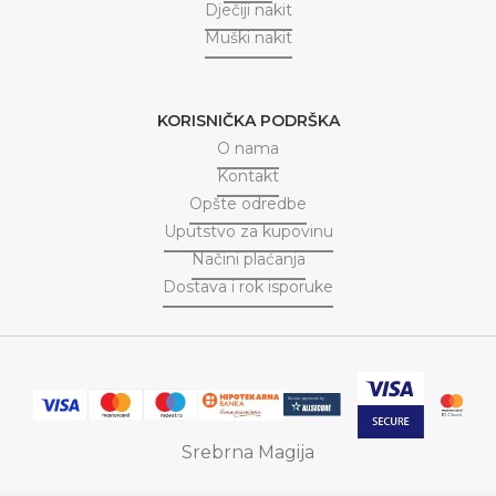
Dječiji nakit
Muški nakit
KORISNIČKA PODRŠKA
O nama
Kontakt
Opšte odredbe
Uputstvo za kupovinu
Načini plaćanja
Dostava i rok isporuke
Srebrna Magija