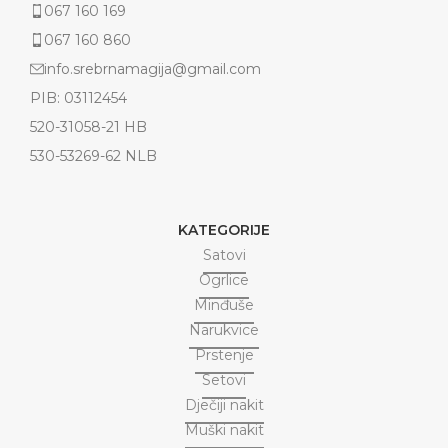
067 160 169
067 160 860
info.srebrnamagija@gmail.com
PIB: 03112454
520-31058-21 HB
530-53269-62 NLB
KATEGORIJE
Satovi
Ogrlice
Minđuše
Narukvice
Prstenje
Setovi
Dječiji nakit
Muški nakit