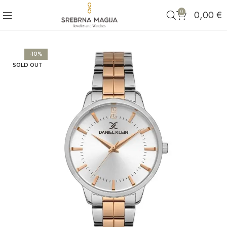
0
0,00
€
-10%
SOLD OUT