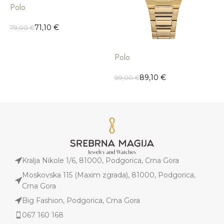
Polo
P
71,10
€
79,00
€
7
Polo
89,10
€
99,00
€
Kralja Nikole 1/6, 81000, Podgorica, Crna Gora
Moskovska 115 (Maxim zgrada), 81000, Podgorica,
Crna Gora
Big Fashion, Podgorica, Crna Gora
067 160 168