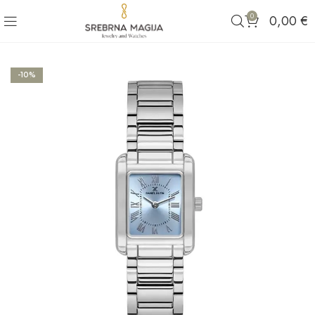
0
0,00
€
-10%