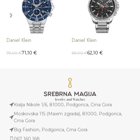
Daniel Klein
Daniel Klein
D
71,10
€
62,10
€
79,00
€
69,00
€
5
Kralja Nikole 1/6, 81000, Podgorica, Crna Gora
Moskovska 115 (Maxim zgrada), 81000, Podgorica,
Crna Gora
Big Fashion, Podgorica, Crna Gora
067 160 168