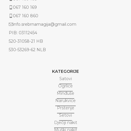
067 160 169
067 160 860
info.srebrnamagija@gmail.com
PIB: 03112454
520-31058-21 HB
530-53269-62 NLB
KATEGORIJE
Satovi
Ogrlice
Minđuše
Narukvice
Prstenje
Setovi
Dječiji nakit
Muški nakit