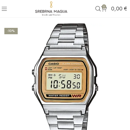
0
0,00
€
-10%