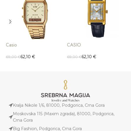
Casio
CASIO
C
62,10
€
62,10
€
69,00
€
69,00
€
7
Kralja Nikole 1/6, 81000, Podgorica, Crna Gora
Moskovska 115 (Maxim zgrada), 81000, Podgorica,
Crna Gora
Big Fashion, Podgorica, Crna Gora