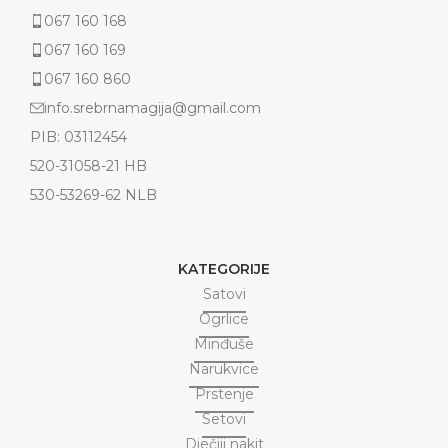
067 160 168
067 160 169
067 160 860
info.srebrnamagija@gmail.com
PIB: 03112454
520-31058-21 HB
530-53269-62 NLB
KATEGORIJE
Satovi
Ogrlice
Minđuše
Narukvice
Prstenje
Setovi
Dječiji nakit