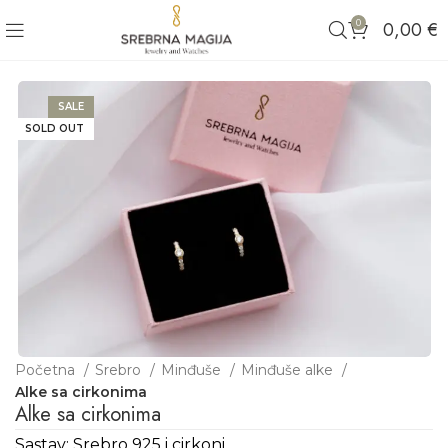
0
0,00
€
SALE
SOLD OUT
Početna
Srebro
Minđuše
Minđuše alke
Alke sa cirkonima
Alke sa cirkonima
Sastav: Srebro 925 i cirkoni