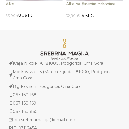
Alke
Alke sa šarenim cirkonima
A
30,51
€
29,61
€
33,90
€
32,90
€
2
Kralja Nikole 1/6, 81000, Podgorica, Crna Gora
Moskovska 115 (Maxim zgrada), 81000, Podgorica,
Crna Gora
Big Fashion, Podgorica, Crna Gora
067 160 168
067 160 169
067 160 860
info.srebrnamagija@gmail.com
PIB: 03112454