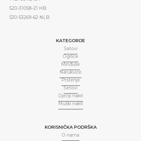
520-31058-21 HB
530-53269-62 NLB
KATEGORIJE
Satovi
Ogrlice
Minđuše
Narukvice
Prstenje
Setovi
Dječiji nakit
Muški nakit
KORISNIČKA PODRŠKA
O nama